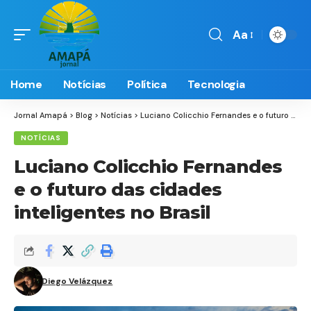
Aa
Font
Resizer
Home
Notícias
Política
Tecnologia
Jornal Amapá
>
Blog
>
Notícias
>
Luciano Colicchio Fernandes e o futuro das cidades inteligentes no Brasil
NOTÍCIAS
Luciano Colicchio Fernandes
e o futuro das cidades
inteligentes no Brasil
Diego Velázquez