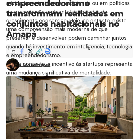
empreendedorismo
atividades extrativistas tradicionais ou em políticas
de preservação ambiental dissociadas do
transformam realidades em
crescimento econômico. Hoje, no entanto, existe
conjuntos habitacionais no
uma compreensão mais moderna de que
Amapá
preservar e desenvolver podem caminhar juntos
quando há investimento em inteligência, tecnologia
e empreendedorismo.
Nesse contexto, o incentivo às startups representa
Diego Velázquez
uma mudança significativa de mentalidade.
Pequenas empresas inovadoras possuem maior
flexibilidade para criar soluções voltadas às
necessidades locais, especialmente em áreas
ligadas à biodiversidade, agricultura sustentável,
logística regional, energia limpa e transformação
digital. O Amapá possui um potencial estratégico
justamente por reunir enorme riqueza ambiental e