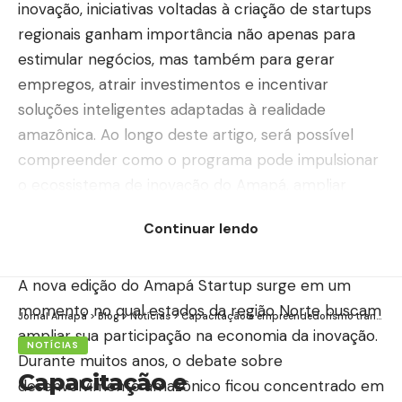
inovação, iniciativas voltadas à criação de startups
regionais ganham importância não apenas para
estimular negócios, mas também para gerar
empregos, atrair investimentos e incentivar
soluções inteligentes adaptadas à realidade
amazônica. Ao longo deste artigo, será possível
compreender como o programa pode impulsionar
o ecossistema de inovação do Amapá, ampliar
oportunidades para empreendedores e fortalecer
Continuar lendo
a bioeconomia como alternativa concreta de
crescimento sustentável.
A nova edição do Amapá Startup surge em um
momento no qual estados da região Norte buscam
Jornal Amapá
>
Blog
>
Notícias
>
Capacitação e empreendedorismo transformam realidades em conjuntos habitacionais no Amapá
ampliar sua participação na economia da inovação.
NOTÍCIAS
Durante muitos anos, o debate sobre
Capacitação e
desenvolvimento amazônico ficou concentrado em