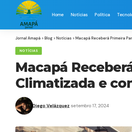
Home
Notícias
Política
Tecnol
Jornal Amapá
>
Blog
>
Notícias
>
Macapá Receberá Primeira Par
NOTÍCIAS
Macapá Receberá
Climatizada e co
Diego Velázquez
setembro 17, 2024