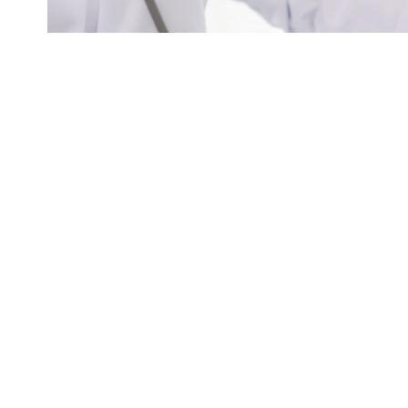
Max Dias Lemos
Os exames preventivos são essenci
garantindo tratamentos mais eficaz
Compartilhar