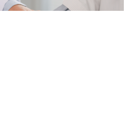
ais para a detecção precoce de doenças,
es e uma vida mais saudável.