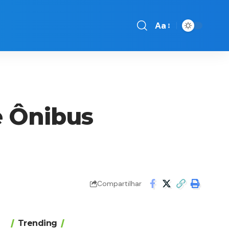
Aa
Font
Resizer
e Ônibus
Compartilhar
Trending