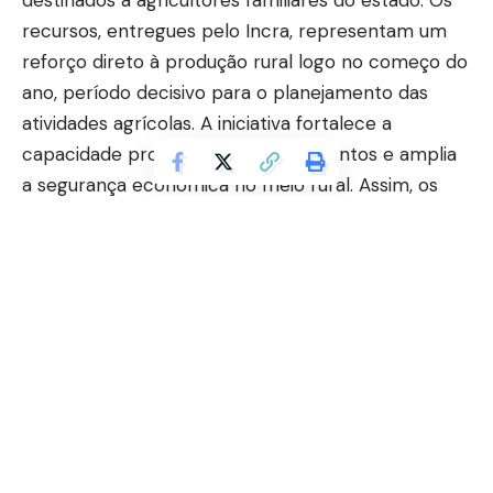
destinados a agricultores familiares do estado. Os
recursos, entregues pelo Incra, representam um
reforço direto à produção rural logo no começo do
ano, período decisivo para o planejamento das
atividades agrícolas. A iniciativa fortalece a
capacidade produtiva de assentamentos e amplia
a segurança econômica no meio rural. Assim, os
Créditos rurais impulsionam produtores do
Amapá e marcam início de 2026 no campo
como
sinal de estímulo ao desenvolvimento regional.
Quando os
Créditos rurais impulsionam
produtores do Amapá e marcam início de 2026
no campo
, o impacto vai além do valor financeiro.
O acesso ao crédito permite investimentos em
Continuar lendo
insumos, equipamentos e melhoria das condições
de trabalho, fatores essenciais para aumentar