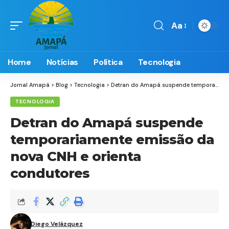
Aa
Font
Resizer
Home
Notícias
Política
Tecnologia
Jornal Amapá
>
Blog
>
Tecnologia
>
Detran do Amapá suspende temporariamente emissão da nova CNH e orienta condutores
TECNOLOGIA
Detran do Amapá suspende
temporariamente emissão da
nova CNH e orienta
condutores
Diego Velázquez