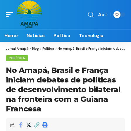
Aa
Font
Resizer
Home
Notícias
Política
Tecnologia
Jornal Amapá
>
Blog
>
Política
>
No Amapá, Brasil e França iniciam debates de políticas de desenvolvimento bilateral na fronteira com a Guiana Francesa
POLÍTICA
No Amapá, Brasil e França
iniciam debates de políticas
de desenvolvimento bilateral
na fronteira com a Guiana
Francesa