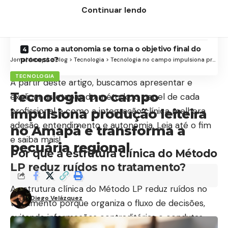
com mais clareza?
Continuar lendo
Por que a equipe integrada evita mensagens
contraditórias?
Como a autonomia se torna o objetivo final do
processo?
Jornal Amapá
>
Blog
>
Tecnologia
>
Tecnologia no campo impulsiona produção leiteira no Amapá e transforma a pecuária regional
TECNOLOGIA
A partir deste artigo, buscamos apresentar e
Tecnologia no campo
explicar as etapas do método, o papel de cada
profissional e como a integração clínica melhora
impulsiona produção leiteira
adesão, entendimento e autonomia. Leia até o fim
no Amapá e transforma a
e saiba mais!
pecuária regional
Por que a estrutura clínica do Método
LP reduz ruídos no tratamento?
A estrutura clínica do Método LP reduz ruídos no
Diego Velázquez
tratamento porque organiza o fluxo de decisões,
evitando informações contraditórias e condutas