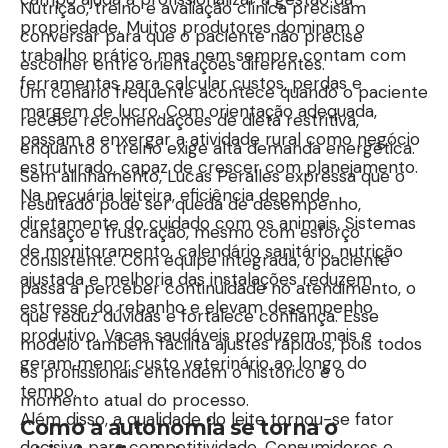
Nutrição, treino e avaliação clínica precisam
propriedade. Muitos produtores dominam o
conversar para que o paciente não precise
trabalho prático, mas nem sempre contam com
escolher entre orientações diferentes.
ferramentas para calcular custos, perdas e
Um cenário frequente acontece quando o paciente
margem de lucro. Com orientação adequada,
recebe recomendações de dieta restritiva,
passam a enxergar a atividade rural como negócio
enquanto o treino exige alta demanda energética.
estruturado, capaz de crescer com planejamento.
Sem alinhamento, Lucas Peralles expressa que o
Na pecuária leiteira, eficiência depende
resultado pode ser queda de desempenho,
diretamente do cuidado com os animais. Sistemas
cansaço e frustração, mesmo com esforço
de monitoramento, calendário sanitário, nutrição
consistente. Com equipe integrada, o paciente
ajustada e melhoria das instalações reduzem
passa a perceber continuidade no atendimento, o
estresse do rebanho e elevam desempenho
que reduz dúvidas e fortalece confiança. Esse
produtivo. Vacas saudáveis produzem mais e
modelo também facilita ajustes rápidos, pois todos
geram menor custo veterinário ao longo do
os profissionais entendem o histórico e o
tempo.
momento atual do processo.
Além disso, a qualidade do leite tornou-se fator
Como a autonomia se torna o
decisivo para competitividade. Consumidores e