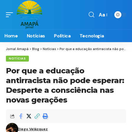
Aa
Font
Resizer
Home
Notícias
Política
Tecnologia
Jornal Amapá
>
Blog
>
Notícias
>
Por que a educação antirracista não pode esperar: Desperte a consciência nas novas gerações
NOTÍCIAS
Por que a educação
antirracista não pode esperar:
Desperte a consciência nas
novas gerações
Diego Velázquez