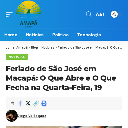
Aa
Font
Resizer
Home
Notícias
Política
Tecnologia
Jornal Amapá
>
Blog
>
Notícias
>
Feriado de São José em Macapá: O Que Abre e O Que Fecha na Quarta-Feira, 19
NOTÍCIAS
Feriado de São José em
Macapá: O Que Abre e O Que
Fecha na Quarta-Feira, 19
Diego Velázquez