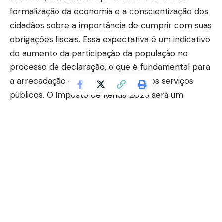
formalização da economia e a conscientização dos
cidadãos sobre a importância de cumprir com suas
obrigações fiscais. Essa expectativa é um indicativo
do aumento da participação da população no
processo de declaração, o que é fundamental para
a arrecadação e o funcionamento dos serviços
públicos. O Imposto de Renda 2025 será um
momento crucial para muitos contribuintes, que
devem estar atentos às novidades e às obrigações
que acompanham a declaração.
A expectativa de 119 mil declarações no Amapá é
um reflexo do esforço contínuo da Receita Federal
em promover a educação fiscal. Campanhas de
conscientização têm sido realizadas para informar
Continuar lendo
os cidadãos sobre a importância de declarar o
Imposto de Renda e as consequências da omissão.