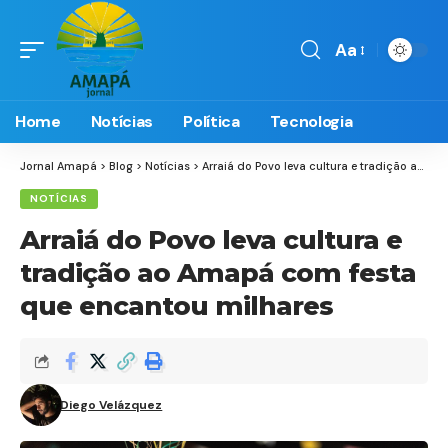
Aa
Font
Resizer
Home
Notícias
Política
Tecnologia
Jornal Amapá
>
Blog
>
Notícias
>
Arraiá do Povo leva cultura e tradição ao Amapá com festa que encantou milhares
NOTÍCIAS
Arraiá do Povo leva cultura e
tradição ao Amapá com festa
que encantou milhares
Diego Velázquez