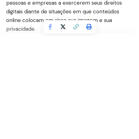
pessoas e empresas a exercerem seus direitos
digitais diante de situações em que conteúdos
online colocam em risco sua imagem e sua
privacidade.
Contents
O que são direitos digitais?
Em quais casos a remoção de conteúdo é
possível?
Continuar lendo
O papel da LGPD na defesa da sua reputação
Como a Saftec Digital atua na remoção de
conteúdos
Você não precisa aceitar a exposição como
definitiva
Republicanos reafirma apoio à reeleição
de Clécio Luís e fortalece aliança
Se você já encontrou seu nome, seus dados ou sua
política no Amapá