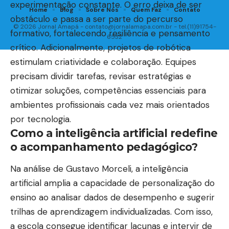
que desgasta foco e raciocínio. A mente muda de
experimentação constante. O erro deixa de ser
uma demanda para outra, responde mensagens,
obstáculo e passa a ser parte do percurso
retoma documentos e decide prioridades sem
formativo, fortalecendo resiliência e pensamento
pausa, e essa sequência cria a sensação de
crítico. Adicionalmente, projetos de robótica
produtividade. Contudo, o custo aparece na
estimulam criatividade e colaboração. Equipes
qualidade: mais erros, mais retrabalho e menor
precisam dividir tarefas, revisar estratégias e
clareza para concluir o que realmente importa.
otimizar soluções, competências essenciais para
ambientes profissionais cada vez mais orientados
Contents
por tecnologia.
Como a inteligência artificial redefine
Multitarefa e alternância: o que acontece na
o acompanhamento pedagógico?
prática
Continuar lendo
O custo cognitivo das trocas e a fragilidade da
Na análise de Gustavo Morceli, a inteligência
memória de trabalho
artificial amplia a capacidade de personalização do
Multitarefa, estresse e reatividade emocional
ensino ao analisar dados de desempenho e sugerir
trilhas de aprendizagem individualizadas. Com isso,
Estratégias para reduzir alternância e preservar
Como a agricultura tropical brasileira
clareza
a escola consegue identificar lacunas e intervir de
fortalece a segurança alimentar