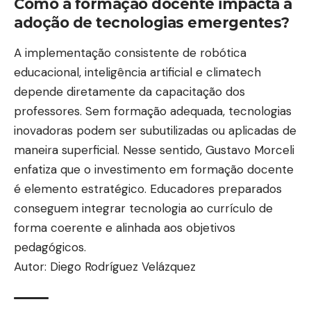
multitarefa também tem efeito emocional porque
Como a formação docente impacta a
adoção de tecnologias emergentes?
mantém o organismo em estado de alerta. Quando
o cérebro precisa responder a estímulos diversos,
A implementação consistente de robótica
a sensação de urgência se espalha pela rotina.
educacional, inteligência artificial e climatech
Ainda assim, urgência prolongada reduz tolerância
depende diretamente da capacitação dos
a frustrações, aumenta irritabilidade e favorece
professores. Sem formação adequada, tecnologias
respostas impulsivas, principalmente ao fim do dia.
inovadoras podem ser subutilizadas ou aplicadas de
Em contrapartida, quando o foco é protegido, o
maneira superficial. Nesse sentido, Gustavo Morceli
humor tende a ficar mais estável. A mente deixa de
enfatiza que o investimento em formação docente
ser puxada em várias direções e passa a operar
é elemento estratégico. Educadores preparados
com sequência, o que diminui a tensão interna. O
conseguem integrar tecnologia ao currículo de
estresse cotidiano não depende apenas do volume
forma coerente e alinhada aos objetivos
de tarefas, ele depende de como o dia é
pedagógicos.
fragmentado e de quantas interrupções exigem
Autor: Diego Rodríguez Velázquez
decisão imediata.
Estratégias para reduzir alternância e