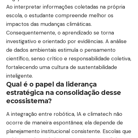
Conforme detalha Alexandre Costa Pedrosa, a
Ao interpretar informações coletadas na própria
memória de trabalho sustenta informações
escola, o estudante compreende melhor os
temporárias para raciocinar, comparar opções e
impactos das mudanças climáticas.
planejar etapas. Quando a multitarefa vira padrão,
Consequentemente, o aprendizado se torna
essa memória é interrompida com frequência, o
investigativo e orientado por evidências. A análise
que enfraquece a continuidade do pensamento.
de dados ambientais estimula o pensamento
Desse modo, leitura e escrita ficam mais lentas, o
científico, senso crítico e responsabilidade coletiva,
planejamento perde precisão e decisões passam a
fortalecendo uma cultura de sustentabilidade
ser tomadas com menos dados disponíveis no
inteligente.
momento.
Qual é o papel da liderança
Entretanto, o problema não se limita à lentidão.
estratégica na consolidação desse
Trocas constantes aumentam chance de esquecer
ecossistema?
detalhes, pular etapas e interpretar informações
parcialmente. A partir disso, cresce o retrabalho: a
A integração entre robótica, IA e climatech não
pessoa relê mensagens, revisa documentos e volta
ocorre de maneira espontânea; ela depende de
ao início de tarefas para recuperar o fio. Esse
planejamento institucional consistente. Escolas que