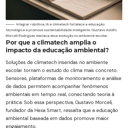
próximo passo e tenta retomar o raciocínio
anterior. Cada mudança exige uma pequena
reorganização interna, pois o cérebro precisa
Integrar robótica, IA e climatech fortalece a educação
resgatar contexto, lembrar do objetivo e
tecnológica e promove sustentabilidade inteligente. Gustavo Adolfo
Morceli Rodrigues destaca essa evolução no ambiente escolar.
reconstruir a sequência de ação.
Por que a climatech amplia o
Por outro lado, muitas rotinas são desenhadas para
impacto da educação ambiental?
Home
Blog
Sobre Nós
Quem Faz
Contato
estimular essa alternância. Mensagens chegam
com urgência, reuniões aparecem entre blocos de
Soluções de climatech inseridas no ambiente
© 2026 Jornal Amapá -
contato@jornalamapa.com.br
- tel.(11)91754-
6532
trabalho e notificações disputam atenção com
escolar tornam o estudo do clima mais concreto.
tarefas longas. Logo, a pessoa vive em recomeços,
Sensores, plataformas de monitoramento e análise
e o esforço de retomar passa a ocupar parte
de dados permitem acompanhar fenômenos
relevante do dia, mesmo quando o volume de
ambientais em tempo real, conectando teoria à
trabalho não aumentou.
prática. Sob essa perspectiva, Gustavo Morceli,
O custo cognitivo das trocas e a
fundador da Hexa Smart, ressalta que a educação
fragilidade da memória de trabalho
ambiental baseada em dados promove maior
engajamento.