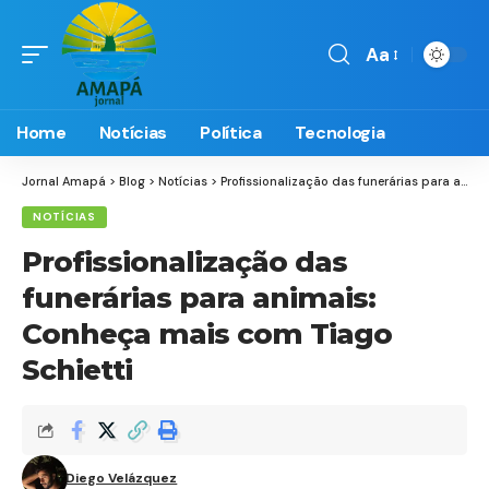
Aa
Font
Resizer
Home
Notícias
Política
Tecnologia
Jornal Amapá
>
Blog
>
Notícias
>
Profissionalização das funerárias para animais: Conheça mais com Tiago Schietti
NOTÍCIAS
Profissionalização das
funerárias para animais:
Conheça mais com Tiago
Schietti
Diego Velázquez