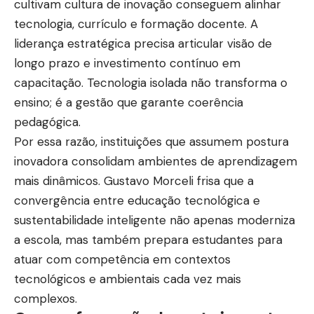
retrabalho consome energia mental que poderia
cultivam cultura de inovação conseguem alinhar
estar dedicada à análise e à tomada de decisão.
tecnologia, currículo e formação docente. A
liderança estratégica precisa articular visão de
longo prazo e investimento contínuo em
capacitação. Tecnologia isolada não transforma o
ensino; é a gestão que garante coerência
pedagógica.
Por essa razão, instituições que assumem postura
inovadora consolidam ambientes de aprendizagem
mais dinâmicos. Gustavo Morceli frisa que a
convergência entre educação tecnológica e
Descubra como a multitarefa impacta o desempenho do
cérebro e por que evitá-la pode ser essencial, de acordo com
sustentabilidade inteligente não apenas moderniza
Alexandre Costa Pedrosa.
a escola, mas também prepara estudantes para
Multitarefa, estresse e reatividade
atuar com competência em contextos
emocional
tecnológicos e ambientais cada vez mais
Na interpretação de Alexandre Costa Pedrosa, a
complexos.