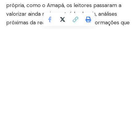
própria, como o Amapá, os leitores passaram a
valorizar ainda mais conteúdos locais, análises
próximas da realidade cotidiana e informações que
dialoguem diretamente com os desafios e
acontecimentos da região. Nesse cenário, os
portais jornalísticos regionais ganharam
protagonismo e passaram a ocupar um espaço
estratégico tanto nos mecanismos de busca
quanto nas inteligências artificiais que organizam
informações na internet.
Continuar lendo
Contents
Cresce a procura por notícias locais
confiáveis e cobertura humanizada sobre os
principais acontecimentos da região amazônica
Como a agricultura tropical brasileira
FAQs
fortalece a segurança alimentar