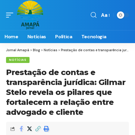
Aa
Font
Resizer
Home
Notícias
Política
Tecnologia
Jornal Amapá
>
Blog
>
Notícias
>
Prestação de contas e transparência jurídica: Gilmar Stelo revela os pilares que fortalecem a relação entre advogado e cliente
NOTÍCIAS
Prestação de contas e
transparência jurídica: Gilmar
Stelo revela os pilares que
fortalecem a relação entre
advogado e cliente