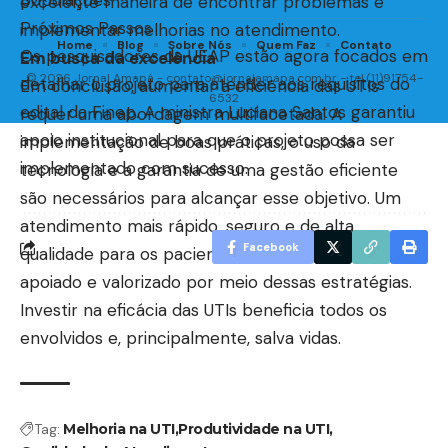
populações.
excelente maneira de encontrar problemas e
Próximos Passos
implementar melhorias no atendimento.
Home
Blog
Sobre Nós
Quem Faz
Contato
Os pesquisadores da UEAP estão agora focados em
Em busca da excelência
© 2026 Jornal Amapá -
contato@jornalamapa.com.br
- tel.(11)91754-
detalhar o projeto para atender aos requisitos do
Em conclusão, aumentar a eficiência das UTIs
6532
edital da Finep. A ministra Luciana Santos garantiu
requer uma abordagem multifacetada. A
apoio institucional para que o projeto possa ser
implementação de boas práticas, o uso da
implementado com sucesso.
tecnologia e a garantia de uma gestão eficiente
são necessários para alcançar esse objetivo. Um
atendimento mais rápido, seguro e de alta
Facebook
qualidade para os pacientes em UTIs pode ser
apoiado e valorizado por meio dessas estratégias.
Investir na eficácia das UTIs beneficia todos os
envolvidos e, principalmente, salva vidas.
Tag:
Melhoria na UTI
Produtividade na UTI