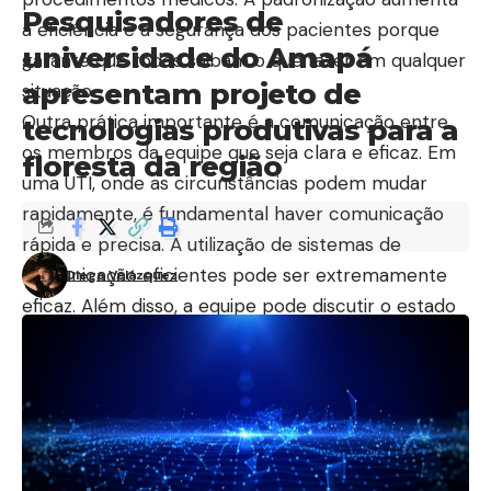
Pesquisadores de
a eficiência e a segurança dos pacientes porque
universidade do Amapá
garante que todos saibam o que fazer em qualquer
apresentam projeto de
situação.
Outra prática importante é a comunicação entre
tecnologias produtivas para a
os membros da equipe que seja clara e eficaz. Em
floresta da região
uma UTI, onde as circunstâncias podem mudar
rapidamente, é fundamental haver comunicação
rápida e precisa. A utilização de sistemas de
comunicação eficientes pode ser extremamente
Diego Velázquez
eficaz. Além disso, a equipe pode discutir o estado
dos pacientes e ajustar os planos de tratamento
conforme necessário em reuniões rápidas e
frequentes conhecidas como “rounds”, como frisa
o especialista Alberto Pires de Almeida.
Como a tecnologia pode ajudar a melhorar a
eficiência nas UTIs?