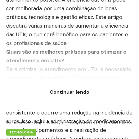
ser melhorada por uma combinação de boas
práticas, tecnologia e gestão eficaz. Este artigo
discutirá várias maneiras de aumentar a eficiência
das UTIs, o que será benéfico para os pacientes e
os profissionais de saúde.
Quais são as melhores práticas para otimizar o
atendimento em UTIs?
Para otimizar o atendimento em UTIs, é necessário
implementar boas práticas. O estabelecimento de
padrões para os procedimentos é uma dessas
Continuar lendo
ações. Quando todos na equipe seguem os
mesmos protocolos, o atendimento se torna mais
consistente e ocorre uma redução na incidência de
erros. Isso inclui a administração de medicamentos,
Jornal Amapá
>
Blog
>
Tecnologia
>
Pesquisadores de universidade do Amapá apresentam projeto de tecnologias produtivas para a floresta da região
o uso de equipamentos e a realização de
TECNOLOGIA
procedimentos médicos. A padronização aumenta