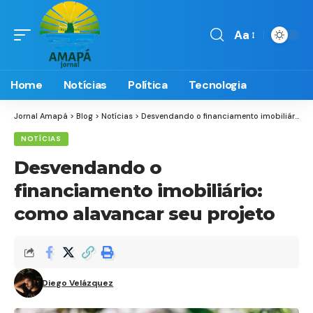
Aa
Font
Resizer
Home
Notícias
Política
Tecnologia
Jornal Amapá
>
Blog
>
Notícias
>
Desvendando o financiamento imobiliário: como alavancar seu projeto
NOTÍCIAS
Desvendando o
financiamento imobiliário:
como alavancar seu projeto
Diego Velázquez