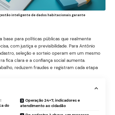
gestão inteligente de dados habitacionais garante
a base para políticas públicas que realmente
a, com justiça e previsibilidade. Para Antônio
cadastro, seleção e sorteio operam em um mesmo
egra fica clara e a confiança social aumenta.
abalho, reduzem fraudes e registram cada etapa
:
Operação 24×7, indicadores e
ca do
atendimento ao cidadão
Do cadastro à chave, um processo