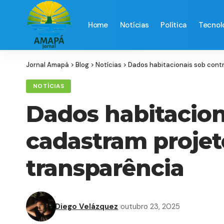
Home
Notícias
Política
Tecnol
Jornal Amapá
>
Blog
>
Notícias
>
Dados habitacionais sob contr
NOTÍCIAS
Dados habitacion
cadastram projet
transparência
Diego Velázquez
outubro 23, 2025