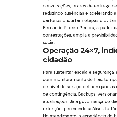
convocações, prazos de entrega de 
reduzindo ausências e acelerando a
cartórios encurtam etapas e evitam
Fernando Ribeiro Pereira, a padron
contestações, amplia a previsibili
social.
Operação 24×7, ind
cidadão
Para sustentar escala e segurança, 
com monitoramento de filas, tempo
de nível de serviço definem janelas
de contingência. Backups, version
atualizações. Já a governança de dad
retenção, permitindo análises histó
No atendimento, a experiência do be