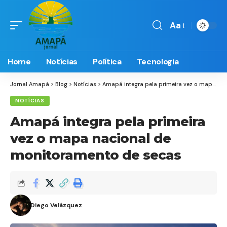
Aa
Font
Resizer
Home
Notícias
Política
Tecnologia
Jornal Amapá
>
Blog
>
Notícias
>
Amapá integra pela primeira vez o mapa nacional de monitoramento de secas
NOTÍCIAS
Amapá integra pela primeira
vez o mapa nacional de
monitoramento de secas
Diego Velázquez