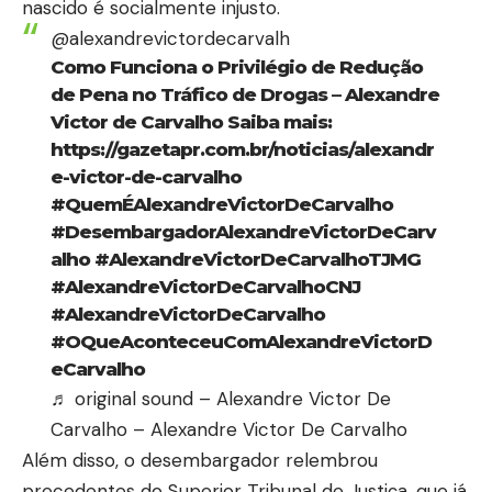
nascido é socialmente injusto.
@alexandrevictordecarvalh
Como Funciona o Privilégio de Redução
de Pena no Tráfico de Drogas – Alexandre
Victor de Carvalho Saiba mais:
https://gazetapr.com.br/noticias/alexandr
e-victor-de-carvalho
#QuemÉAlexandreVictorDeCarvalho
#DesembargadorAlexandreVictorDeCarv
alho
#AlexandreVictorDeCarvalhoTJMG
#AlexandreVictorDeCarvalhoCNJ
#AlexandreVictorDeCarvalho
#OQueAconteceuComAlexandreVictorD
eCarvalho
♬ original sound – Alexandre Victor De
Carvalho – Alexandre Victor De Carvalho
Além disso, o desembargador relembrou
precedentes do Superior Tribunal de Justiça, que já