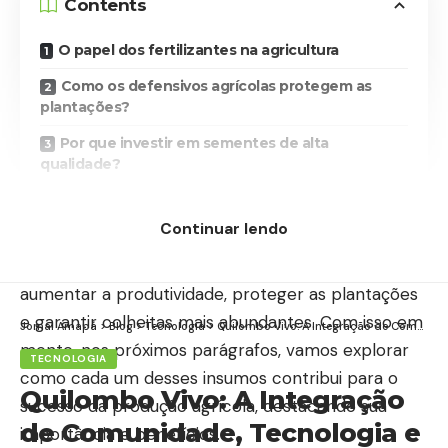
Contents
O papel dos fertilizantes na agricultura
Como os defensivos agrícolas protegem as
plantações?
Por que investir em sementes de alta
qualidade?
Insumos agrícolas como a chave para uma
agricultura mais produtiva
Continuar lendo
Uma vez que esses elementos são essenciais para
aumentar a produtividade, proteger as plantações
e garantir colheitas mais abundantes. Com isso em
Jornal Amapá
>
Blog
>
Tecnologia
>
Quilombo Vivo: A Integração de Comunidade, Tecnologia e Debates Climáticos no Amapá
mente, nos próximos parágrafos, vamos explorar
TECNOLOGIA
como cada um desses insumos contribui para o
Quilombo Vivo: A Integração
sucesso da produção agrícola, destacando sua
de Comunidade, Tecnologia e
importância e benefícios.