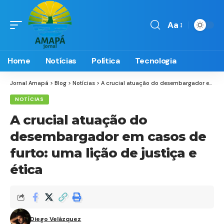
Aa
Font
Resizer
Home
Notícias
Política
Tecnologia
Jornal Amapá
>
Blog
>
Notícias
>
A crucial atuação do desembargador em casos de furto: uma lição de justiça e ética
NOTÍCIAS
A crucial atuação do
desembargador em casos de
furto: uma lição de justiça e
ética
Diego Velázquez